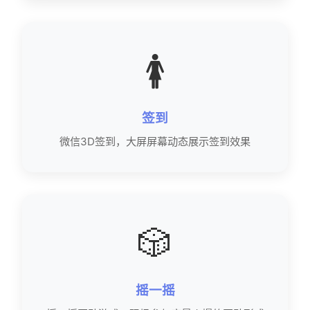
🚺
签到
微信3D签到，大屏屏幕动态展示签到效果
🎲
摇一摇