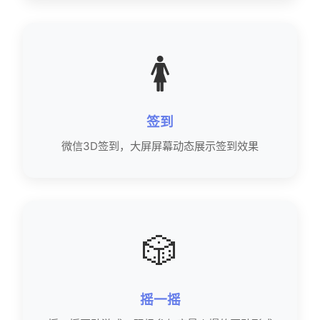
🚺
签到
微信3D签到，大屏屏幕动态展示签到效果
🎲
摇一摇