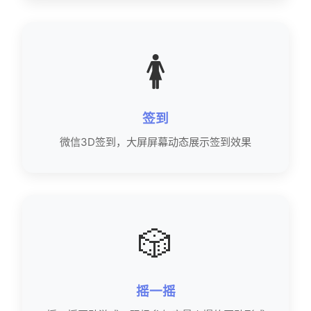
🚺
签到
微信3D签到，大屏屏幕动态展示签到效果
🎲
摇一摇