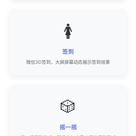
🚺
签到
微信3D签到，大屏屏幕动态展示签到效果
🎲
摇一摇