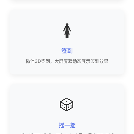
🚺
签到
微信3D签到，大屏屏幕动态展示签到效果
🎲
摇一摇