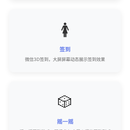
🚺
签到
微信3D签到，大屏屏幕动态展示签到效果
🎲
摇一摇