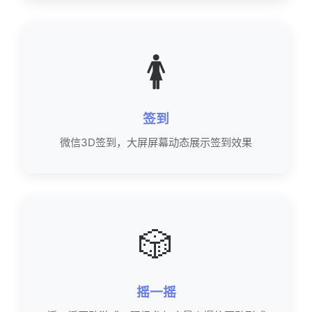
🚺
签到
微信3D签到，大屏屏幕动态展示签到效果
🎲
摇一摇