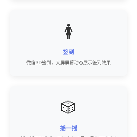
🚺
签到
微信3D签到，大屏屏幕动态展示签到效果
🎲
摇一摇