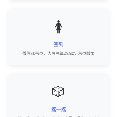
🚺
签到
微信3D签到，大屏屏幕动态展示签到效果
🎲
摇一摇