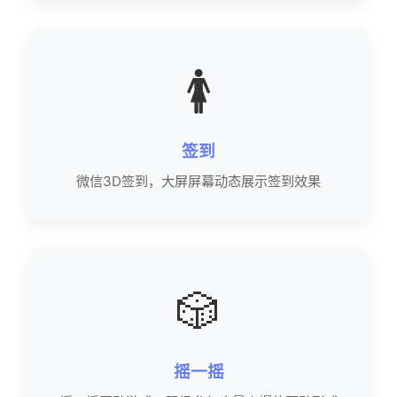
🚺
签到
微信3D签到，大屏屏幕动态展示签到效果
🎲
摇一摇