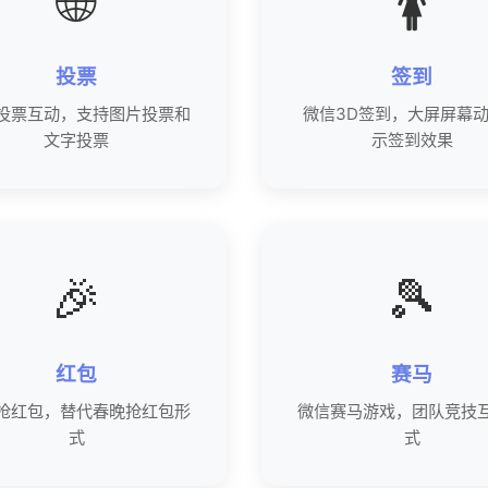
🌐
🚺
投票
签到
投票互动，支持图片投票和
微信3D签到，大屏屏幕
文字投票
示签到效果
🎉
🎾
红包
赛马
抢红包，替代春晚抢红包形
微信赛马游戏，团队竞技
式
式