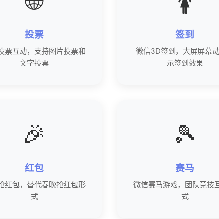
🌐
🚺
投票
签到
投票互动，支持图片投票和
微信3D签到，大屏屏幕
文字投票
示签到效果
🎉
🎾
红包
赛马
抢红包，替代春晚抢红包形
微信赛马游戏，团队竞技
式
式