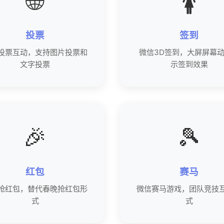
🌐
🚺
投票
签到
投票互动，支持图片投票和
微信3D签到，大屏屏幕
文字投票
示签到效果
🎉
🎾
红包
赛马
抢红包，替代春晚抢红包形
微信赛马游戏，团队竞技
式
式