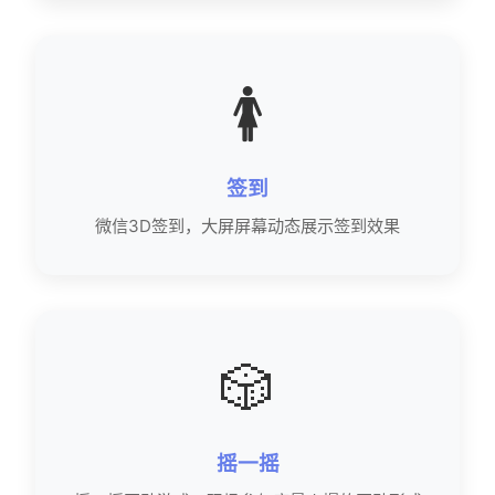
🚺
签到
微信3D签到，大屏屏幕动态展示签到效果
🎲
摇一摇