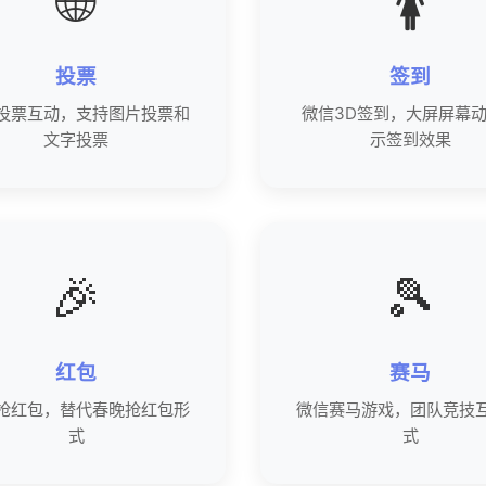
🌐
🚺
投票
签到
投票互动，支持图片投票和
微信3D签到，大屏屏幕
文字投票
示签到效果
🎉
🎾
红包
赛马
抢红包，替代春晚抢红包形
微信赛马游戏，团队竞技
式
式