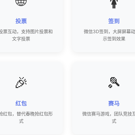
🌐
🚺
投票
签到
投票互动，支持图片投票和
微信3D签到，大屏屏幕
文字投票
示签到效果
🎉
🎾
红包
赛马
抢红包，替代春晚抢红包形
微信赛马游戏，团队竞技
式
式